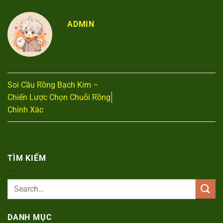
ADMIN
Soi Cầu Rồng Bạch Kim –
Chiến Lược Chọn Chuỗi Rồng
Chính Xác
TÌM KIẾM
DANH MỤC