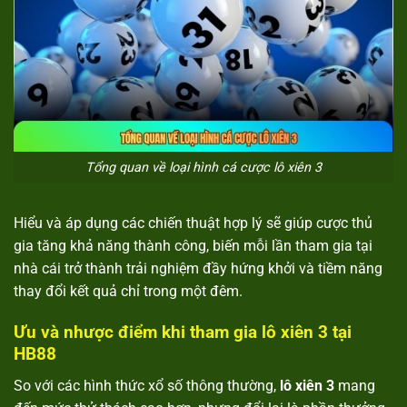
Tổng quan về loại hình cá cược lô xiên 3
Hiểu và áp dụng các chiến thuật hợp lý sẽ giúp cược thủ
gia tăng khả năng thành công, biến mỗi lần tham gia tại
nhà cái trở thành trải nghiệm đầy hứng khởi và tiềm năng
thay đổi kết quả chỉ trong một đêm.
Ưu và nhược điểm khi tham gia lô xiên 3 tại
HB88
So với các hình thức xổ số thông thường,
lô xiên 3
mang