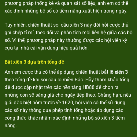
phương pháp thống kê và quan sát số liệu, anh em có thể
xác định những bộ số có tiềm năng xuất hiện trong ngày.
Tuy nhiên, chiến thuật soi cầu xiên 3 này đòi hỏi cược thủ
ghi chép tỉ mỉ, theo dõi và phân tích mối liên hệ giữa các bộ
số. Vì thế, phương pháp này thường được các hội viên kỳ
cựu tại nhà cái vận dụng hiệu quả hơn.
Bắt xiên 3 dựa trên tổng đề
Anh em cược thủ có thể áp dụng chiến thuật bắt
lô xiên 3
theo tổng đề khi soi cầu lô miền Bắc. Hãy tham khảo tổng
đề được cập nhật trên các nền tảng HB88 để chọn ra
những con số sáng giá cho ngày tiếp theo. Chẳng hạn, nếu
giải đặc biệt hôm trước về 1620, hội viên có thể sử dụng
các số này thông qua phép tính tổng hoặc áp dụng các
công thức khác nhằm xác định những bộ số xiên 3 tiềm
năng.