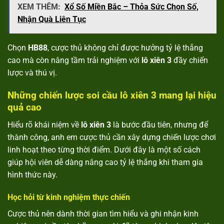
XEM THÊM:
Xổ Số Miền Bắc – Thỏa Sức Chọn Số,
Nhận Quà Liên Tục
Chọn
HB88
, cược thủ không chỉ được hưởng tỷ lệ thắng
cao mà còn nâng tầm trải nghiệm với
lô xiên 3
đầy chiến
lược và thú vị.
Những chiến lược soi cầu lô xiên 3 mang lại hiệu
quả cao
Hiểu rõ khái niệm về
lô xiên 3
là bước đầu tiên, nhưng để
thành công, anh em cược thủ cần xây dựng chiến lược chơi
linh hoạt theo từng thời điểm. Dưới đây là một số cách
giúp hội viên dễ dàng nâng cao tỷ lệ thắng khi tham gia
hình thức này.
Học hỏi từ kinh nghiệm thực chiến
Cược thủ nên dành thời gian tìm hiểu và ghi nhận kinh