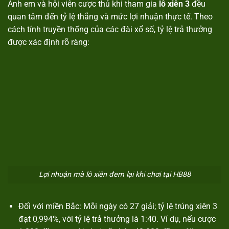
Anh em và hội viên cược thủ khi tham gia
lô xiên 3
đều
quan tâm đến tỷ lệ thắng và mức lợi nhuận thực tế. Theo
cách tính truyền thống của các đài xổ số, tỷ lệ trả thưởng
được xác định rõ ràng:
Lợi nhuận mà lô xiên đem lại khi chơi tại HB88
Đối với miền Bắc: Mỗi ngày có 27 giải; tỷ lệ trúng xiên 3
đạt 0,994%, với tỷ lệ trả thưởng là 1:40. Ví dụ, nếu cược