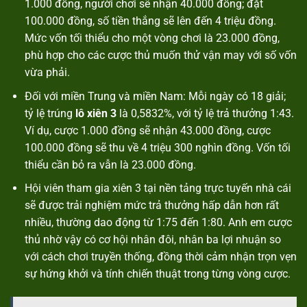
1.000 đồng, người chơi sẽ nhận 40.000 đồng; đặt
100.000 đồng, số tiền thắng sẽ lên đến 4 triệu đồng.
Mức vốn tối thiểu cho một vòng chơi là 23.000 đồng,
phù hợp cho các cược thủ muốn thử vận may với số vốn
vừa phải.
Đối với miền Trung và miền Nam: Mỗi ngày có 18 giải;
tỷ lệ trúng
lô xiên 3
là 0,5832%, với tỷ lệ trả thưởng 1:43.
Ví dụ, cược 1.000 đồng sẽ nhận 43.000 đồng, cược
100.000 đồng sẽ thu về 4 triệu 300 nghìn đồng. Vốn tối
thiểu cần bỏ ra vẫn là 23.000 đồng.
Hội viên tham gia xiên 3 tại nền tảng trực tuyến nhà cái
sẽ được trải nghiệm mức trả thưởng hấp dẫn hơn rất
nhiều, thường dao động từ 1:75 đến 1:80. Anh em cược
thủ nhờ vậy có cơ hội nhân đôi, nhân ba lợi nhuận so
với cách chơi truyền thống, đồng thời cảm nhận trọn vẹn
sự hứng khởi và tính chiến thuật trong từng vòng cược.